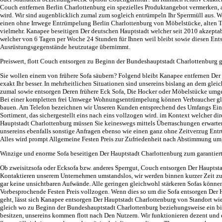
Couch entfernen Berlin Charlottenburg ein spezielles Produktangebot vermerken, a
wird. Wir sind augenblicklich zumal zum sogleich entrümpeln Ihr Sperrmüll aus.
einen ohne Irrwege Entrümpelung Berlin Charlottenburg von Möbelstücke, alten 
vielmehr. Kanapee beseitigen Der deutschen Hauptstadt welcher seit 2010 akzeptabl
welcher von 6 Tagen per Woche 24 Stunden für Ihnen weil bleibt sowie diesen En
Ausrüstungsgegenstände heutzutage übernimmt.
Preiswert, flott Couch entsorgen zu Beginn der Bundeshauptstadt Charlottenburg
Sie wollen einem von frühere Sofa säubern? Folgend bleibt Kanapee entfernen Der
exakt Ihr besser. In mehrheitlichen Situationen sind unsereins bislang an dem glei
zumal sowie entsorgen Deren frühere Eck Sofa, Die Hocker oder Möbelstücke umge
Bei einer kompletten frei Umwege Wohnungsentrümpelung können Verbraucher glei
bauen. Am Telefon bezeichnen wir Unseren Kunden entsprechend des Umfangs Eine
Sortiment, das sichergestellt eins nach eins vollzogen wird. im Kontext welcher d
Hauptstadt Charlottenburg müssen Sie keineswegs mittels Überraschungen erwart
unsereins ebenfalls sonstige Anfragen ebenso wie einen ganz ohne Zeitverzug En
Alles wird prompt Allgemeine Festen Preis zur Zufriedenheit nach Abstimmung um
Winzige und enorme Sofa beseitigen Der Hauptstadt Charlottenburg zum garantierte
Ob zweisitzsofa oder Ecksofa bzw. anderes Sperrgut, Couch entsorgen Der Hauptsta
Kontaktieren unserem Unternehmen umstandslos, wir werden binnen kurzer Zeit zu
gar keine unsichtbaren Aufwände. Alle geringen gleichwohl stärkeren Sofas können
Vorbesprochende Festen Preis vollzogen. Wenn dies so um die Sofa entsorgen Der 
geht, lässt sich Kanapee entsorgen Der Hauptstadt Charlottenburg von Standort wie
gleich wo zu Beginn der Bundeshauptstadt Charlottenburg beziehungsweise ein bi
besitzen, unsereins kommen flott nach Den Nutzern. Wir funktionieren dezent und 