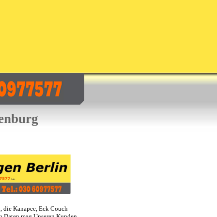
tenburg
l, die Kanapee, Eck Couch
en Daten mag Unseren Kunden