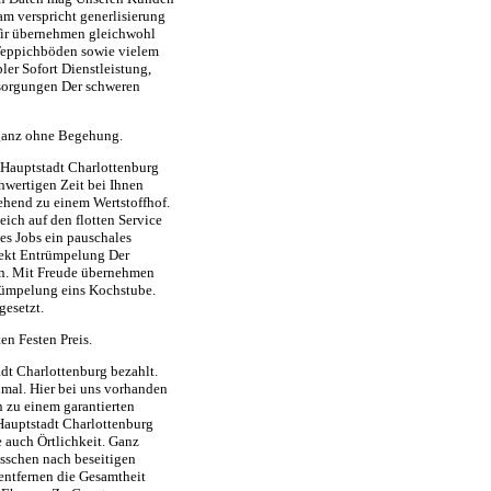
m verspricht generlisierung
 Wir übernehmen gleichwohl
Teppichböden sowie vielem
er Sofort Dienstleistung,
tsorgungen Der schweren
 ganz ohne Begehung.
 Hauptstadt Charlottenburg
chwertigen Zeit bei Ihnen
hend zu einem Wertstoffhof.
ch auf den flotten Service
s Jobs ein pauschales
irekt Entrümpelung Der
en. Mit Freude übernehmen
trümpelung eins Kochstube.
gesetzt.
n Festen Preis.
dt Charlottenburg bezahlt.
mal. Hier bei uns vorhanden
 zu einem garantierten
Hauptstadt Charlottenburg
 auch Örtlichkeit. Ganz
sschen nach beseitigen
entfernen die Gesamtheit