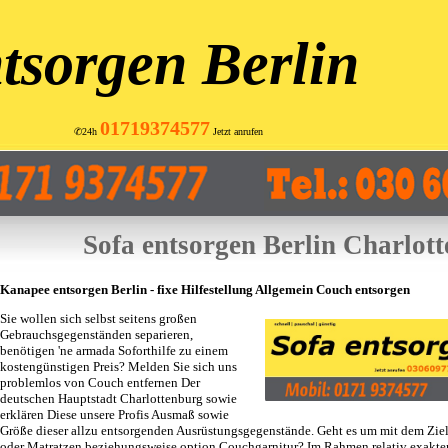
tsorgen Berlin
01719374577
✆24h
Jetzt anrufen
Sofa entsorgen Berlin Charlot
Kanapee entsorgen Berlin - fixe Hilfestellung Allgemein Couch entsorgen
Sie wollen sich selbst seitens großen
Gebrauchsgegenständen separieren,
benötigen 'ne armada Soforthilfe zu einem
kostengünstigen Preis? Melden Sie sich uns
problemlos von Couch entfernen Der
deutschen Hauptstadt Charlottenburg sowie
erklären Diese unsere Profis Ausmaß sowie
Größe dieser allzu entsorgenden Ausrüstungsgegenstände. Geht es um mit dem Zie
oder Matratzen beziehungsweise option Couchgarnitur? Im Rahmen relativ exakt