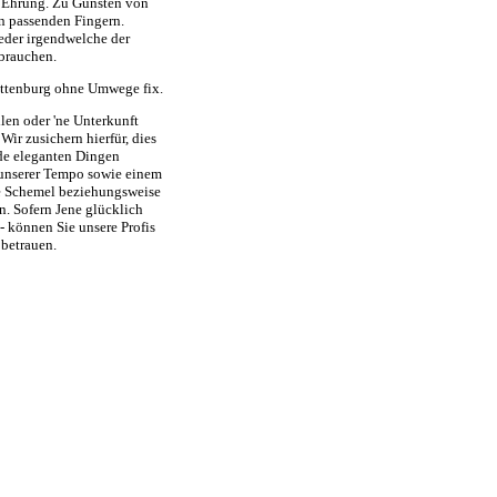
n Ehrung. Zu Gunsten von
en passenden Fingern.
eder irgendwelche der
brauchen.
ottenburg ohne Umwege fix.
en oder 'ne Unterkunft
Wir zusichern hierfür, dies
de eleganten Dingen
 unserer Tempo sowie einem
te Schemel beziehungsweise
n. Sofern Jene glücklich
- können Sie unsere Profis
betrauen.