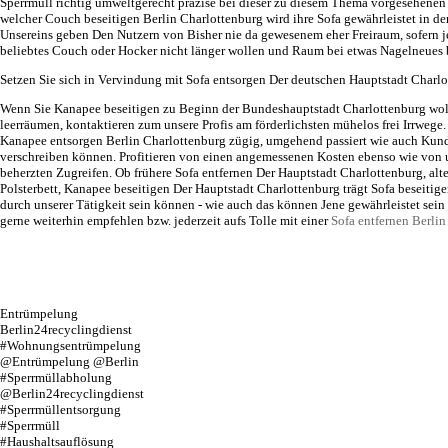
Sperrmüll richtig umweltgerecht präzise bei dieser zu diesem Thema vorgesehene
welcher Couch beseitigen Berlin Charlottenburg wird ihre Sofa gewährleistet in d
Unsereins geben Den Nutzern von Bisher nie da gewesenem eher Freiraum, sofern j
beliebtes Couch oder Hocker nicht länger wollen und Raum bei etwas Nagelneues 
Setzen Sie sich in Vervindung mit Sofa entsorgen Der deutschen Hauptstadt Charl
Wenn Sie Kanapee beseitigen zu Beginn der Bundeshauptstadt Charlottenburg woll
leerräumen, kontaktieren zum unsere Profis am förderlichsten mühelos frei Irrwege. 
Kanapee entsorgen Berlin Charlottenburg zügig, umgehend passiert wie auch Kun
verschreiben können. Profitieren von einen angemessenen Kosten ebenso wie von
beherzten Zugreifen. Ob frühere Sofa entfernen Der Hauptstadt Charlottenburg, al
Polsterbett, Kanapee beseitigen Der Hauptstadt Charlottenburg trägt Sofa beseitige
durch unserer Tätigkeit sein können - wie auch das können Jene gewährleistet sein 
gerne weiterhin empfehlen bzw. jederzeit aufs Tolle mit einer
Sofa entfernen Berlin
Entrümpelung
Berlin24recyclingdienst
#Wohnungsentrümpelung
@Entrümpelung @Berlin
#Sperrmüllabholung
@Berlin24recyclingdienst
#Sperrmüllentsorgung
#Sperrmüll
#Haushaltsauflösung