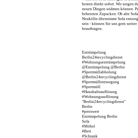
besten direkt sofort. Wir sorgen 
neuen Dingen widmen können. Prof
beherzten Zupacken. Ob alte Sofa 
Neukölln übernimmt Sofa entsorgen
sein - können Sie uns gern weiter
beauftragen.
Entrümpelung
Berlin24recyclingdienst
#Wohnungsentrümpelung
@Entrümpelung @Berlin
#Sperrmüllabholung
@Berlin24recyclingdienst
#Sperrmüllentsorgung
#Sperrmüll
#Haushaltsauflösung
#Wohnungsauflösung
"Berlin24recyclingdienst"
Berlin
#preiswert
Entrümpelung Berlin
Sofa
#Möbel
#Bett
#Schrank