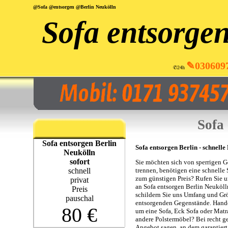
@Sofa @entsorgen @Berlin Neukölln
Sofa entsorgen
✎030609
✆24h
Sofa
Sofa entsorgen Berlin
Sofa entsorgen Berlin - schnelle
Neukölln
sofort
Sie möchten sich von sperrigen 
schnell
trennen, benötigen eine schnelle 
zum günstigen Preis? Rufen Sie u
privat
an Sofa entsorgen Berlin Neuköl
Preis
schildern Sie uns Umfang und Gr
pauschal
entsorgenden Gegenstände. Hande
80 €
um eine Sofa, Eck Sofa oder Matr
andere Polstermöbel? Bei recht 
Angebot sagen, an dem garantiert