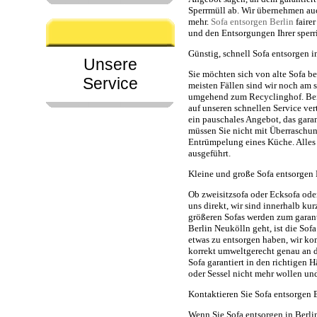
Sperrmüll ab. Wir übernehmen au
mehr.
Sofa entsorgen Berlin
fairer
und den Entsorgungen Ihrer sper
Günstig, schnell Sofa entsorgen 
Unsere
Sie möchten sich von alte Sofa be
Service
meisten Fällen sind wir noch am s
umgehend zum Recyclinghof. Bei
auf unseren schnellen Service ve
ein pauschales Angebot, das garan
müssen Sie nicht mit Überraschu
Entrümpelung eines Küche. Alles 
ausgeführt.
Kleine und große Sofa entsorgen 
Ob zweisitzsofa oder Ecksofa ode
uns direkt, wir sind innerhalb kur
größeren Sofas werden zum garant
Berlin Neukölln geht, ist die Sof
etwas zu entsorgen haben, wir kom
korrekt umweltgerecht genau an de
Sofa garantiert in den richtigen 
oder Sessel nicht mehr wollen un
Kontaktieren Sie Sofa entsorgen B
Wenn Sie Sofa entsorgen in Berl